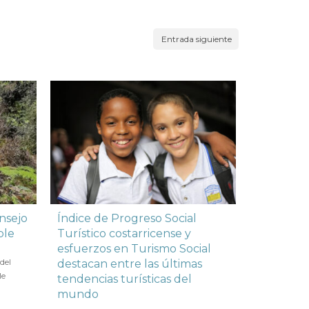
Entrada siguiente
onsejo
Índice de Progreso Social
Exposició
ble
Turístico costarricense y
años de v
esfuerzos en Turismo Social
en
10 NOVI
del
La Compañía 
destacan entre las últimas
le
en el Centro 
tendencias turísticas del
Conservación
mundo