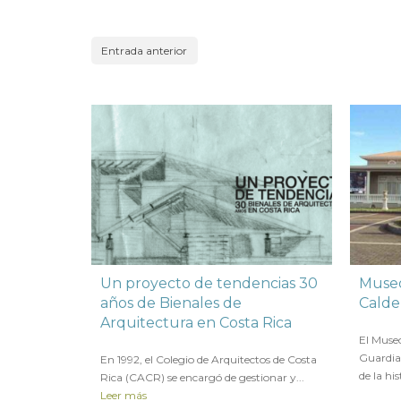
Entrada anterior
Un proyecto de tendencias 30
Museo
años de Bienales de
Calde
Arquitectura en Costa Rica
en
10 N
El Muse
en
10 NOVIEMBRE 2022
Guardia
En 1992, el Colegio de Arquitectos de Costa
de la his
Rica (CACR) se encargó de gestionar y...
Leer más