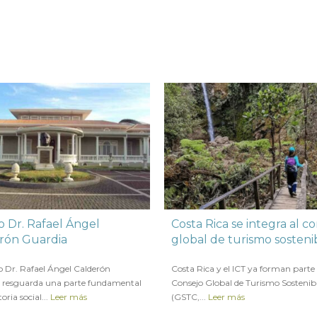
 Dr. Rafael Ángel
Costa Rica se integra al c
rón Guardia
global de turismo sosteni
OVIEMBRE 2022
en
10 NOVIEMBRE 2022
o Dr. Rafael Ángel Calderón
Costa Rica y el ICT ya forman parte 
 resguarda una parte fundamental
Consejo Global de Turismo Sostenib
toria social...
Leer más
(GSTC,...
Leer más