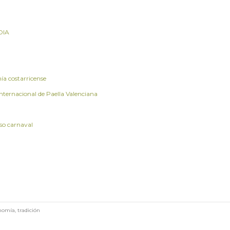
DIA
ía costarricense
Internacional de Paella Valenciana
oso carnaval
nomía
,
tradición