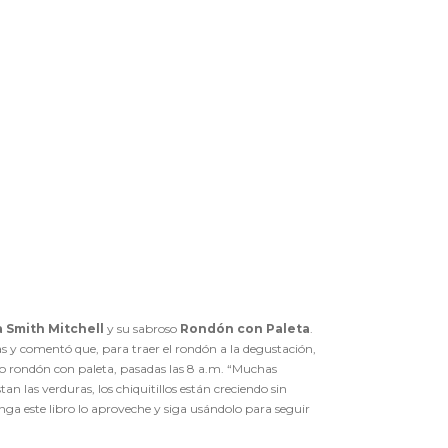
a Smith Mitchell
y su sabroso
Rondón con Paleta
.
s y comentó que, para traer el rondón a la degustación,
oso rondón con paleta, pasadas las 8 a.m. “Muchas
n las verduras, los chiquitillos están creciendo sin
nga este libro lo aproveche y siga usándolo para seguir