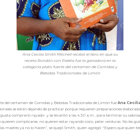
Ana Cecilia Smith Mitchell recibió el libro en que su
receta Rondón con Paleta fue la ganadora en la
categoría plato fuerte del certamen de Comidas y
Bebidas Tradicionales de Limón
erte del certamen de Comidas y Bebidas Tradicionales de Limón fue
Ana Cecili
nales se están dejando de practicar porque requieren preparaciones elaborada
le gusta comprarlo rayado- y se levantó a las 4:30 a.m., para terminar su sabr
quieren complicarse, no quieren estar rayando coco, pelar verduras. No les gusta
las madres ya no lo hacen”, se quejó Smith, quien agregó: “Espero que quien te