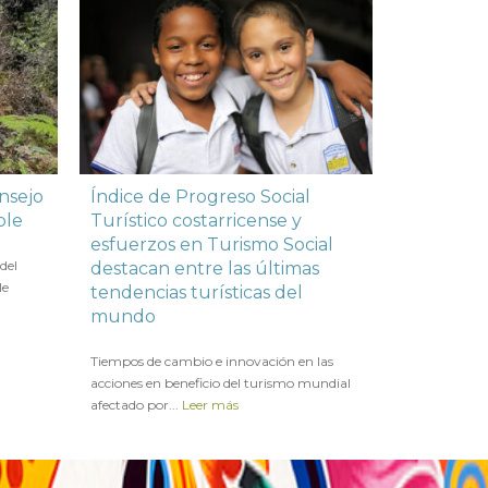
onsejo
Índice de Progreso Social
Exposició
ble
Turístico costarricense y
años de v
esfuerzos en Turismo Social
en
10 NOVI
del
La Compañía 
destacan entre las últimas
le
en el Centro 
tendencias turísticas del
Conservación
mundo
en
10 NOVIEMBRE 2022
Tiempos de cambio e innovación en las
acciones en beneficio del turismo mundial
afectado por...
Leer más