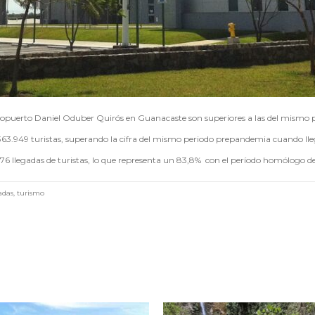
 aeropuerto Daniel Oduber Quirós en Guanacaste son superiores a las del mismo 
 363.949 turistas, superando la cifra del mismo periodo prepandemia cuando lleg
76 llegadas de turistas, lo que representa un 83,8% con el período homólogo de
adas
,
turismo