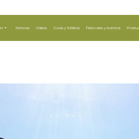
ón
Noticias
Vídeos
Guías y folletos
Festivales y eventos
Produc