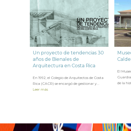
Un proyecto de tendencias 30
Museo
años de Bienales de
Calde
Arquitectura en Costa Rica
en
10 N
El Muse
en
10 NOVIEMBRE 2022
Guardia
En 1992, el Colegio de Arquitectos de Costa
de la his
Rica (CACR) se encargó de gestionar y...
Leer más