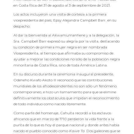
en Costa Rica del 31 de agosto al 3 de septiembre de 2021.
Los actos incluyeron una visita de cortesía a la primera
vicepresidenta del país, Epsy Alejandra Campbell Barr, en su
despacho.
Al dar la bienvenida al Akwamumanhene y a la delegación, la
Sra. Campbell Barr expresó su alegría por la visita, destacando
su condición de primera mujer negra en ser nombrada
Vicepresidenta, al tiempo que afirmaba su compromiso de
ayudar a mejorar las condiciones no sólo de la población negra
minoritaria de Costa Rica, sino de toda América Latina.
En su discurso durante la ceremonia inaugural precedente,
Odeneho Kwafo Akoto III reconoció que las contribuciones
mundiales de los afrodescendientes no son sólo un fenómeno
contemporáneo, e hizo un llamamiento para que se elimine
definitivamente los obstáculos que impidan el reconocimiento
de todo individuo como nacido libremente.
Como parte del homenaje, Cahuita recordó a los esclavos
africanos que en marzo de 1710 perdieron la vida frente a la
punta de lo que es hoy el parque nacional y donde antes había
nacido el pueblo conocido como
Kawe Ta
. Dos galeones que se