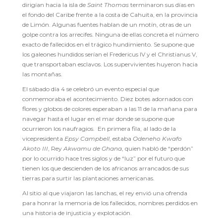
dirigían hacia la isla de
Saint Thomas
terminaron sus días en
el fondo del Caribe frente a la costa de Cahuita, en la provincia
de Limón. Algunas fuentes hablan de un motín, otras de un
golpe contra los arrecifes. Ninguna de ellas concreta el número
exacto de fallecidos en el trágico hundimiento. Se supone que
los galeones hundidos serían el Fredericus IV y el Christianus V,
que transportaban esclavos. Los supervivientes huyeron hacia
las montañas.
El sábado día 4 se celebró un evento especial que
conmemoraba el acontecimiento. Diez botes adornados con
flores y globos de colores esperaban a las 11 de la mañana para
navegar hasta el lugar en el mar donde se supone que
ocurrieron los naufragios. En primera fila, al lado de la
vicepresidenta
Epsy Campbell
, estaba
Odeneho Kwafo
Akoto III
, Rey
Akwamu de Ghana
, quien habló de “perdón”
por lo ocurrido hace tres siglos y de “luz” por el futuro que
tienen los que descienden de los africanos arrancados de sus
tierras para surtir las plantaciones americanas.
Al sitio al que viajaron las lanchas, el rey envió una ofrenda
para honrar la memoria de los fallecidos, nombres perdidos en
una historia de injusticia y explotación.