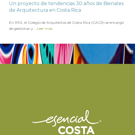
Un proyecto de tendencias 30 años de Bienales
de Arquitectura en Costa Rica
en
10 NOVIEMBRE 2022
En 1992, el Colegio de Arquitectos de Costa Rica (CACR) se encargó
de gestionar y...
Leer más