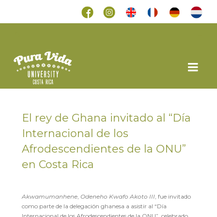
El rey de Ghana invitado al “Día
Internacional de los
Afrodescendientes de la ONU”
en Costa Rica
en
9 SEPTIEMBRE 2021
Akwamumanhene
,
Odeneho Kwafo Akoto III
, fue invitado
como parte de la delegación ghanesa a asistir al “Día
Internacional de los Afrodescendientes de la ONU”, celebrado