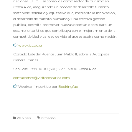
nacional. El I.C.T. se consolida como rector del turismo en
Costa Rica, asegurando un modelo de desarrollo turístico
sostenible, solidario y equitativo que, mediante la innovación,
el desarrollo del talento humano y una efectiva gestión
pública, permita promover nuevas oportunidades para un
desarrollo turístico que contribuya con el mejoramiento de la
competitividad y calidad de vida al que se aspira como nación.
www.ict.go.cr
Costado Este del Puente Juan Pablo II, sobre la Autopista
General Cañas.
San José – 777-1000 (506) 2299-5800 Costa Rica
contactenos@visitecostarica.com
Webinar impartido por
Bookingfax
Webinars
formación