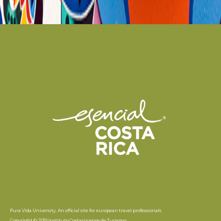
Pura Vida University. An official site for european travel professionals
Copyright © 2019 Instituto Costarricense de Turismo.