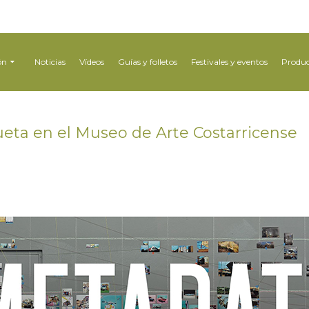
ón
Noticias
Vídeos
Guías y folletos
Festivales y eventos
Produc
ta en el Museo de Arte Costarricense