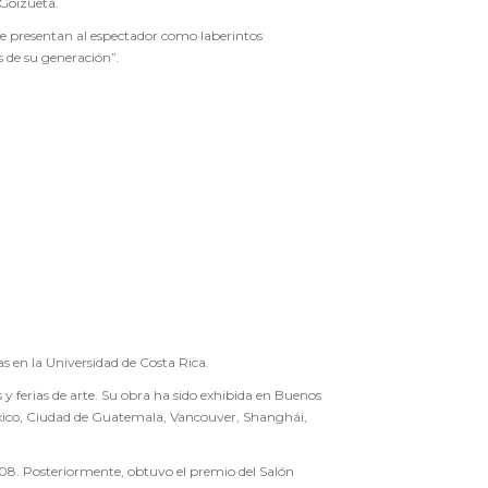
 Goizueta.
 se presentan al espectador como laberintos
s de su generación”.
as en la Universidad de Costa Rica.
y ferias de arte. Su obra ha sido exhibida en Buenos
xico, Ciudad de Guatemala, Vancouver, Shanghái,
08. Posteriormente, obtuvo el premio del Salón