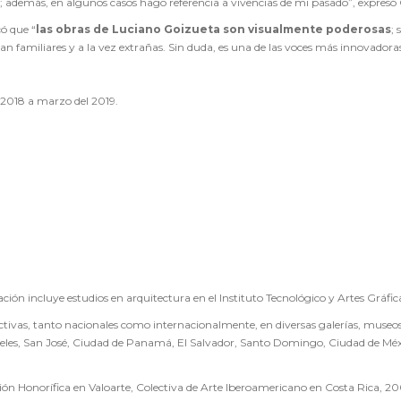
; además, en algunos casos hago referencia a vivencias de mi pasado”, expresó
có que “
las obras de Luciano Goizueta son visualmente poderosas
;
 familiares y a la vez extrañas. Sin duda, es una de las voces más innovadora
l 2018 a marzo del 2019.
ación incluye estudios en arquitectura en el Instituto Tecnológico y Artes Gráfic
tivas, tanto nacionales como internacionalmente, en diversas galerías, museos 
eles, San José, Ciudad de Panamá, El Salvador, Santo Domingo, Ciudad de Mé
 Honorífica en Valoarte, Colectiva de Arte Iberoamericano en Costa Rica, 20