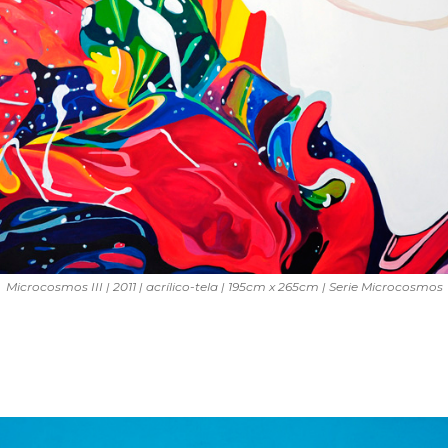
Microcosmos III | 2011 | acrílico-tela | 195cm x 265cm | Serie Microcosmos