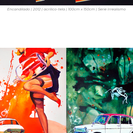
Encandilado | 2012 | acrílico-tela | 100cm x 150cm | Serie Irrealismo