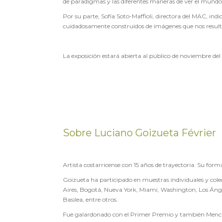
de paradigmas y las diferentes maneras de ver el mundo
Por su parte, Sofía Soto-Maffioli, directora del MAC, indi
cuidadosamente construidos de imágenes que nos resultan
La exposición estará abierta al público de noviembre de
Sobre Luciano Goizueta Février
Artista costarricense con 15 años de trayectoria. Su form
Goizueta ha participado en muestras individuales y colec
Aires, Bogotá, Nueva York, Miami, Washington, Los Áng
Basilea, entre otros.
Fue galardonado con el Primer Premio y también Mención