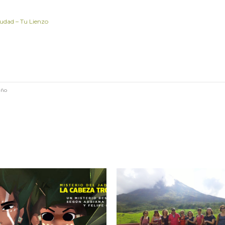
iudad – Tu Lienzo
eño