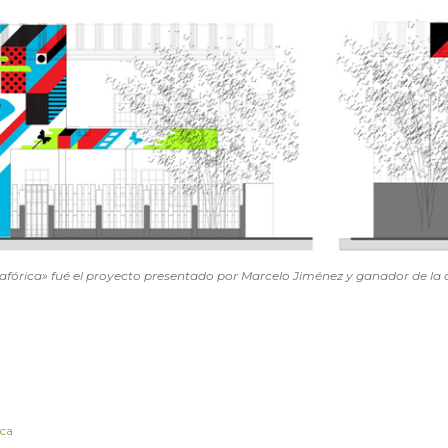
fórica» fué el proyecto presentado por Marcelo Jiménez y ganador de la
ica