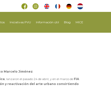
tos
Iniciativas PVU
Información útil
Blog
MICE
ico Marcelo Jiménez
.
ica
, lanzaron el pasado 24 de abril, y en el marco de
FIA
ión y reactivación del arte urbano convirtiendo