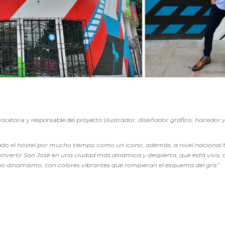
vocatoria y responsable del proyecto (
ilustrador, diseñador gráfico, hacedor 
ado el hostel por mucho tiempo como un icono; además, a nivel nacional ti
nvertir San José en una ciudad más dinámica y despierta, que está viva, qu
ho dinamismo, con colores vibrantes que rompieran el esquema del gris”