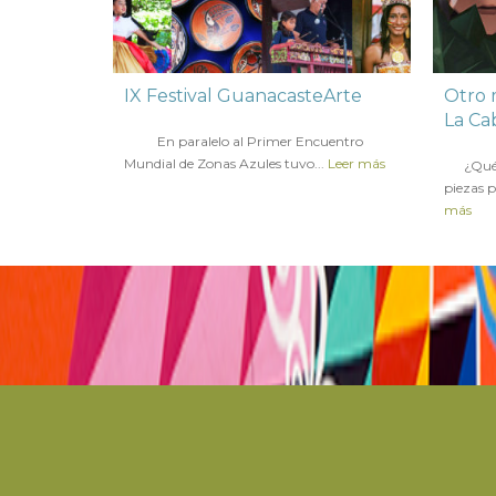
IX Festival GuanacasteArte
Otro m
La Ca
en
21 NOVIEMBRE 2017
En paralelo al Primer Encuentro
en
7 JU
Mundial de Zonas Azules tuvo...
Leer más
¿Qué en
piezas p
más