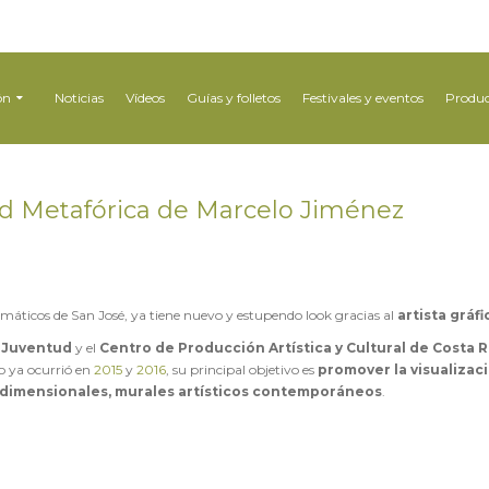
ón
Noticias
Vídeos
Guías y folletos
Festivales y eventos
Produc
ad Metafórica de Marcelo Jiménez
emáticos de San José, ya tiene nuevo y estupendo look gracias al
artista gráf
y Juventud
y el
Centro de Producción Artística y Cultural de Costa R
 ya ocurrió en
2015
y
2016
, su principal objetivo es
promover la visualizac
bidimensionales, murales artísticos contemporáneos
.