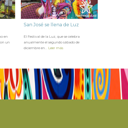
San José se llena de Luz
En el pri
Costa Rica
en
17 DICIEMBRE 2019
mo en
El Festival de la Luz, que se celebra
de turist
ron un
anualmente el segundo sábado de
en
14 JULIO
diciembre en...
Leer más
Durante los p
Costa Rica re
turistas...
Lee