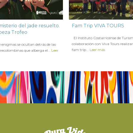
isterio del jade resuelto.
Fam Trip VIVA TOURS
beza Trofeo
en
5 DICIEMBRE 2016
El Instituto Costarricense de Turis
LIO 2017
colaboración con Viva Tours realiza
igmas se ocultan detrás de las
fam trip...
Leer más
recolombinas que alberga el...
Leer