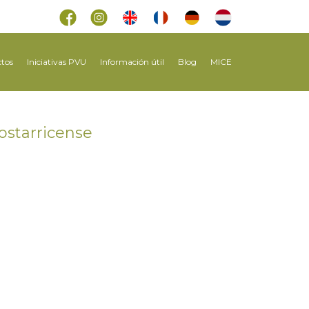
tos
Iniciativas PVU
Información útil
Blog
MICE
costarricense