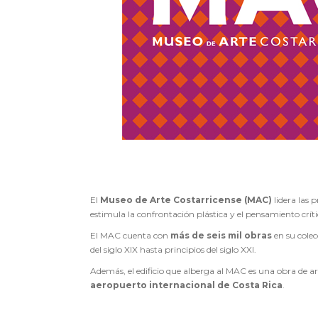
El
Museo de Arte Costarricense (MAC)
lidera las 
estimula la confrontación plástica y el pensamiento crít
El MAC cuenta con
más de seis mil obras
en su colec
del siglo XIX hasta principios del siglo XXI.
Además, el edificio que alberga al MAC es una obra de art
aeropuerto internacional de Costa Rica
.