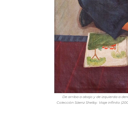
De arriba a abajo y de izquierda a dere
Colección Sáenz Shelby. Viaje infinito (20