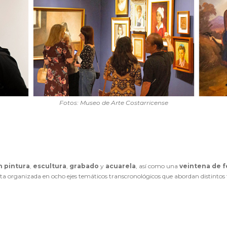
Fotos: Museo de Arte Costarricense
n pintura
,
escultura
,
grabado
y
acuarela
, así como una
veintena de f
ta organizada en ocho ejes temáticos transcronológicos que abordan distintos t