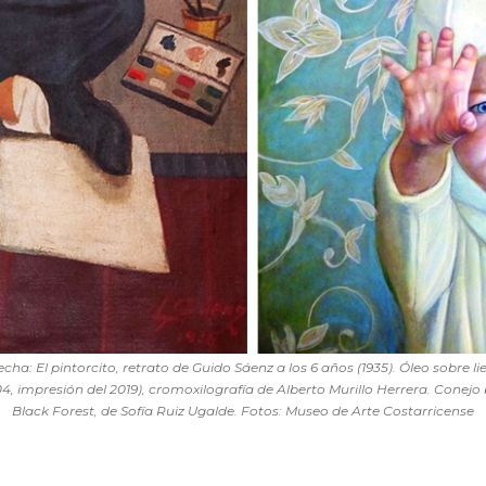
cha: El pintorcito, retrato de Guido Sáenz a los 6 años (1935). Óleo sobre l
04, impresión del 2019), cromoxilografía de Alberto Murillo Herrera. Conejo bl
Black Forest, de Sofía Ruiz Ugalde. Fotos: Museo de Arte Costarricense