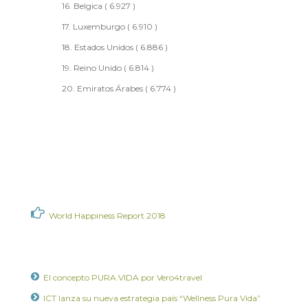
16. Belgica ( 6.927 )
17. Luxemburgo ( 6.910 )
18. Estados Unidos ( 6.886 )
19. Reino Unido ( 6.814 )
20. Emiratos Árabes ( 6.774 )
World Happiness Report 2018
El concepto PURA VIDA por Vero4travel
ICT lanza su nueva estrategia país “Wellness Pura Vida”