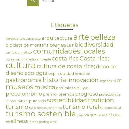
Etiquetas
arte
belleza
arquitectura
Aeropuerto guanacaste
biodiversidad
bienestar
bicicleta de montaña
comunidades locales
cambio climático;
costa rica
Costa rica;
conservación medio ambiente
cultura
cultura de costa rica;
deporte
ecología
diseño
espiritualidad
formación
historia
innovación
gastronomía
MICE
llegadas
museos
música
playas
naturaleza
precolombino
progreso
premios
premio;
protección de
tradición
sostenibilidad
pura vida
la naturaleza;
turismo
turismo rural
turismo gastronómico
turismo social
turismo sostenible
viajes aventura
viaje
wellness
áreas protegidas;