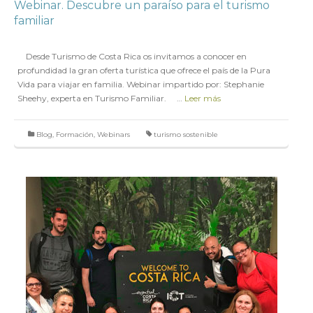
Webinar. Descubre un paraíso para el turismo
familiar
en
23 NOVIEMBRE 2018
Desde Turismo de Costa Rica os invitamos a conocer en
profundidad la gran oferta turística que ofrece el país de la Pura
Vida para viajar en familia. Webinar impartido por: Stephanie
Sheehy, experta en Turismo Familiar. …
Leer más
Blog
,
Formación
,
Webinars
turismo sostenible