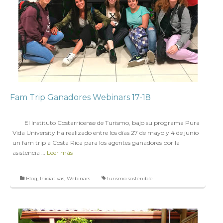
Fam Trip Ganadores Webinars 17-18
en
6 JULIO 2018
El Instituto Costarricense de Turismo, bajo su programa Pura
Vida University ha realizado entre los días 27 de mayo y 4 de junio
un fam trip a Costa Rica para los agentes ganadores por la
asistencia …
Leer más
Blog
,
Iniciativas
,
Webinars
turismo sostenible