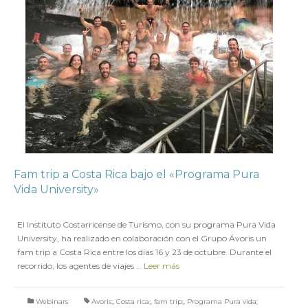
Fam trip a Costa Rica bajo el «Programa Pura
Vida University»
en
19 NOVIEMBRE 2021
El Instituto Costarricense de Turismo, con su programa Pura Vida
University, ha realizado en colaboración con el Grupo Ávoris un
fam trip a Costa Rica entre los días 16 y 23 de octubre. Durante el
recorrido, los agentes de viajes …
Leer más
Webinars
Avoris;
,
Costa rica;
,
fam trip;
,
Programa Pura vida;