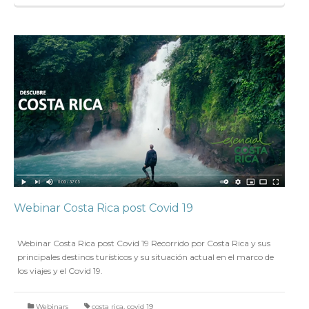
Webinar Costa Rica post Covid 19
en
5 MAYO 2021
Webinar Costa Rica post Covid 19 Recorrido por Costa Rica y sus
principales destinos turísticos y su situación actual en el marco de
los viajes y el Covid 19.
Webinars
costa rica
,
covid 19