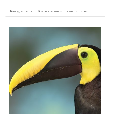
Blog
,
Webinars
bienestar
,
turismo sostenible
,
wellness