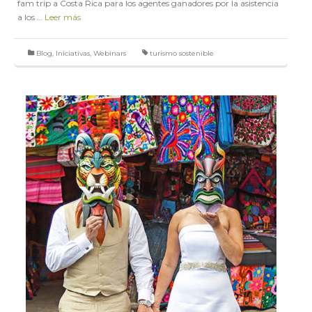
fam trip a Costa Rica para los agentes ganadores por la asistencia
a los …
Leer más
Blog
,
Iniciativas
,
Webinars
turismo sostenible