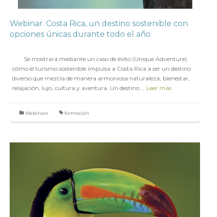
Webinar. Costa Rica, un destino sostenible con
opciones únicas durante todo el año
en
20 JUNIO 2017
Se mostrará mediante un caso de éxito (Unique Adventure)
cómo el turismo sostenible impulsa a Costa Rica a ser un destino
diverso que mezcla de manera armoniosa naturaleza, bienestar,
relajación, lujo, cultura y aventura. Un destino …
Leer más
Webinars
formación