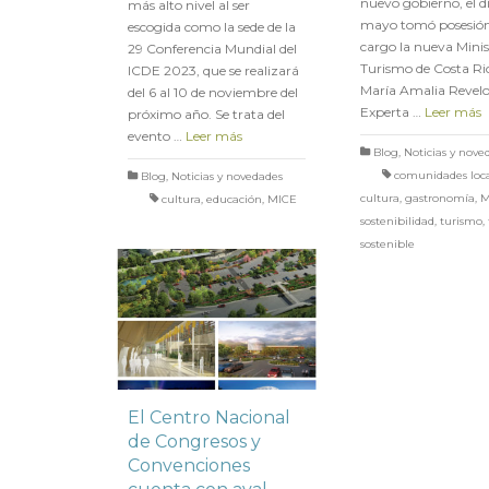
nuevo gobierno, el d
más alto nivel al ser
mayo tomó posesión
escogida como la sede de la
cargo la nueva Minis
29 Conferencia Mundial del
Turismo de Costa Ri
ICDE 2023, que se realizará
María Amalia Revelo
del 6 al 10 de noviembre del
Experta …
Leer más
próximo año. Se trata del
evento …
Leer más
Blog
,
Noticias y nove
comunidades loca
Blog
,
Noticias y novedades
cultura
,
gastronomía
,
M
cultura
,
educación
,
MICE
sostenibilidad
,
turismo
,
sostenible
El Centro Nacional
de Congresos y
Convenciones