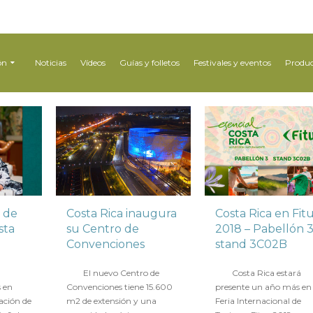
ón
Noticias
Vídeos
Guías y folletos
Festivales y eventos
Produc
 de
Costa Rica inaugura
Costa Rica en Fit
sta
su Centro de
2018 – Pabellón 
Convenciones
stand 3C02B
en
20 ABRIL 2018
en
12 ENERO 2018
El nuevo Centro de
Costa Rica estará
s en
Convenciones tiene 15.600
presente un año más en 
ación de
m2 de extensión y una
Feria Internacional de