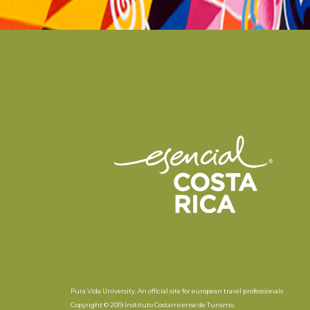
Pura Vida University. An official site for european travel professionals
Copyright © 2019 Instituto Costarricense de Turismo.