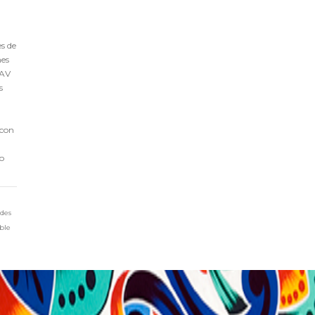
s de
nes
EAV
s
 con
mo
ades
ible