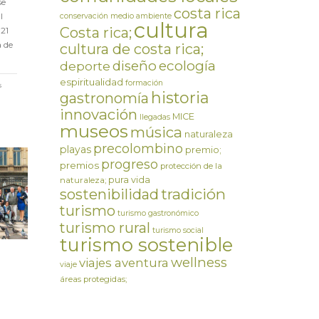
se
costa rica
l
conservación medio ambiente
cultura
Costa rica;
 21
a de
cultura de costa rica;
ecología
diseño
deporte
espiritualidad
formación
s
historia
gastronomía
innovación
MICE
llegadas
museos
música
naturaleza
precolombino
playas
premio;
progreso
premios
protección de la
pura vida
naturaleza;
tradición
sostenibilidad
turismo
turismo gastronómico
turismo rural
turismo social
turismo sostenible
wellness
viajes aventura
viaje
áreas protegidas;