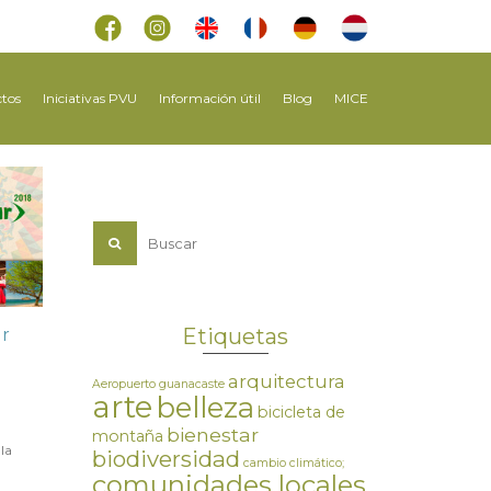
tos
Iniciativas PVU
Información útil
Blog
MICE
Etiquetas
ur
3
arquitectura
Aeropuerto guanacaste
arte
belleza
bicicleta de
bienestar
montaña
la
biodiversidad
cambio climático;
comunidades locales