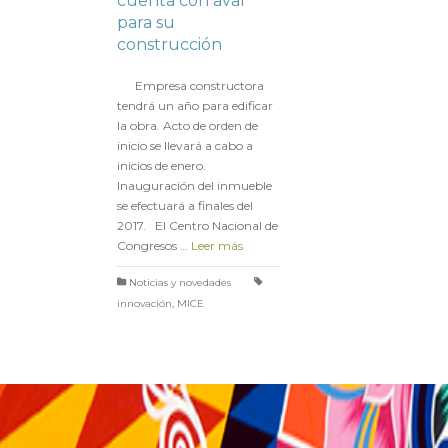
cuenta con aval
para su
construcción
en
16 ENERO 2017
Empresa constructora
tendrá un año para edificar
la obra. Acto de orden de
inicio se llevará a cabo a
inicios de enero.
Inauguración del inmueble
se efectuará a finales del
2017. El Centro Nacional de
Congresos …
Leer más
Noticias y novedades
innovación
,
MICE