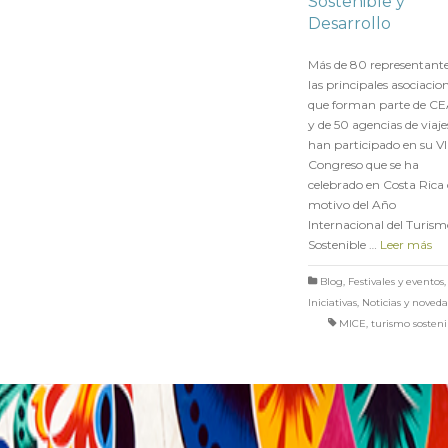
Sostenible y
Desarrollo
en
18 DICIEMBRE 2017
Más de 80 representante
las principales asociacio
que forman parte de C
y de 50 agencias de viaje
han participado en su VI
Congreso que se ha
celebrado en Costa Rica
motivo del Año
Internacional del Turis
Sostenible …
Leer más
Blog
,
Festivales y eventos
,
Iniciativas
,
Noticias y noved
MICE
,
turismo sosten