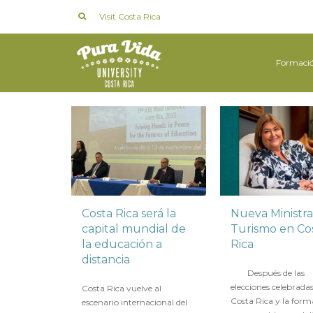
Visit Costa Rica
Formaci
Costa Rica será la
Nueva Ministra
capital mundial de
Turismo en Co
la educación a
Rica
distancia
en
16 MAYO 2018
Después de las
en
16 SEPTIEMBRE 2022
elecciones celebrada
Costa Rica vuelve al
Costa Rica y la form
escenario internacional del