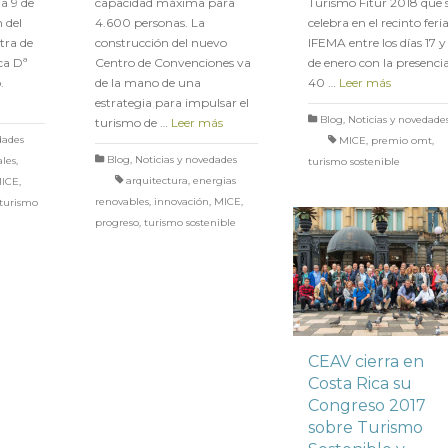
ía 9 de
capacidad máxima para
Turismo Fitur 2018 que 
 del
4.600 personas. La
celebra en el recinto feria
tra de
construcción del nuevo
IFEMA entre los días 17 y
ca Dª
Centro de Convenciones va
de enero con la presenci
.
de la mano de una
40 …
Leer más
estrategia para impulsar el
Blog
,
Noticias y novedade
turismo de …
Leer más
dades
MICE
,
premio omt
,
Blog
,
Noticias y novedades
les
,
turismo sostenible
arquitectura
,
energias
ICE
,
renovables
,
innovación
,
MICE
,
turismo
progreso
,
turismo sostenible
CEAV cierra en
Costa Rica su
Congreso 2017
sobre Turismo