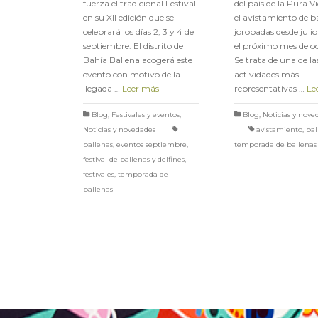
fuerza el tradicional Festival
del país de la Pura V
en su XII edición que se
el avistamiento de b
celebrará los días 2, 3 y 4 de
jorobadas desde julio
septiembre. El distrito de
el próximo mes de o
Bahía Ballena acogerá este
Se trata de una de la
evento con motivo de la
actividades más
llegada …
Leer más
representativas …
Le
Blog
,
Festivales y eventos
,
Blog
,
Noticias y nove
Noticias y novedades
avistamiento
,
bal
ballenas
,
eventos septiembre
,
temporada de ballenas
festival de ballenas y delfines
,
festivales
,
temporada de
ballenas