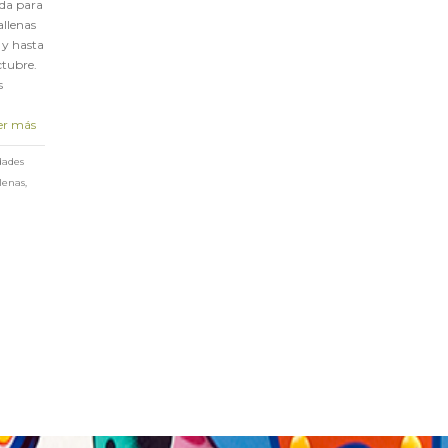
ida para
allenas
 y hasta
ctubre.
s
er más
dades
lenas
,