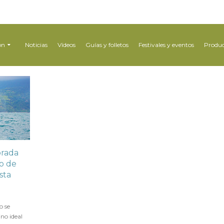
ón
Noticias
Vídeos
Guías y folletos
Festivales y eventos
Produc
orada
o de
sta
o se
ino ideal