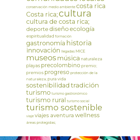
costa rica
conservación medio ambiente
cultura
Costa rica;
cultura de costa rica;
ecología
diseño
deporte
espiritualidad
formación
historia
gastronomía
innovación
MICE
llegadas
museos
música
naturaleza
precolombino
playas
premio;
progreso
premios
protección de la
pura vida
naturaleza;
tradición
sostenibilidad
turismo
turismo gastronómico
turismo rural
turismo social
turismo sostenible
wellness
viajes aventura
viaje
áreas protegidas;