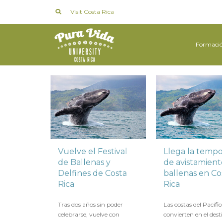
Visit Costa Rica
Formaci
Vuelve el Festival
Llega la temp
de Ballenas y
de avistamient
Delfines de Costa
ballenas en Co
Rica
Rica
en
11 JULIO 2022
en
6 AGOSTO 2021
Tras dos años sin poder
Las costas del Pacífic
celebrarse, vuelve con
convierten en el dest