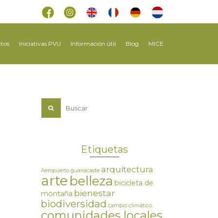
tos
Iniciativas PVU
Información útil
Blog
MICE
Etiquetas
arquitectura
Aeropuerto guanacaste
arte
belleza
bicicleta de
bienestar
montaña
biodiversidad
cambio climático;
comunidades locales