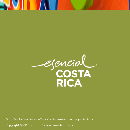
Pura Vida University. An official site for european travel professionals
Copyright © 2019 Instituto Costarricense de Turismo.