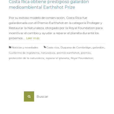
Costa Rica obtiene prestigioso galardón
medioambiental Earthshot Prize
en
18 OCTUBRE 2021
Por su exitoso modelo de conservación, Costa Rica fue
galardonada con el Premio Earthshot en la categoría Proteger y
Restaurar la Naturaleza, otorgado por la Royal Foundation para
incentivar el cambio y ayudar a reparar el planeta durante los
próximos …
Leer más
Noticias y novedades
Costa rica;
,
Duquesa de Cambridge;
,
galardón;
,
Guillermo de Inglaterra;
,
naturaleza;
,
premio earthshot;
,
premio;
,
protección de la naturaleza;
,
reparar el planeta;
,
Royal Foundation;