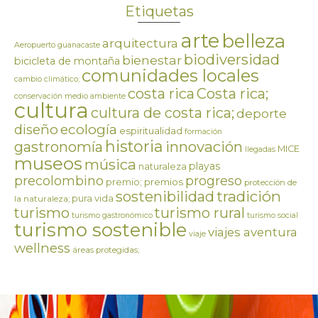
Etiquetas
arte
belleza
arquitectura
Aeropuerto guanacaste
biodiversidad
bienestar
bicicleta de montaña
comunidades locales
cambio climático;
costa rica
Costa rica;
conservación medio ambiente
cultura
cultura de costa rica;
deporte
ecología
diseño
espiritualidad
formación
historia
innovación
gastronomía
MICE
llegadas
museos
música
playas
naturaleza
precolombino
progreso
premios
premio;
protección de
tradición
sostenibilidad
pura vida
la naturaleza;
turismo
turismo rural
turismo gastronómico
turismo social
turismo sostenible
viajes aventura
viaje
wellness
áreas protegidas;