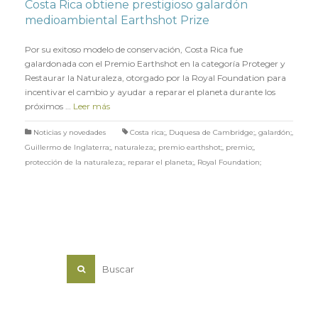
Costa Rica obtiene prestigioso galardón
medioambiental Earthshot Prize
en
18 OCTUBRE 2021
Por su exitoso modelo de conservación, Costa Rica fue
galardonada con el Premio Earthshot en la categoría Proteger y
Restaurar la Naturaleza, otorgado por la Royal Foundation para
incentivar el cambio y ayudar a reparar el planeta durante los
próximos …
Leer más
Noticias y novedades
Costa rica;
,
Duquesa de Cambridge;
,
galardón;
,
Guillermo de Inglaterra;
,
naturaleza;
,
premio earthshot;
,
premio;
,
protección de la naturaleza;
,
reparar el planeta;
,
Royal Foundation;