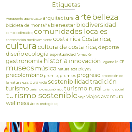
Etiquetas
arte
belleza
arquitectura
Aeropuerto guanacaste
biodiversidad
bienestar
bicicleta de montaña
comunidades locales
cambio climático;
costa rica
Costa rica;
conservación medio ambiente
cultura
cultura de costa rica;
deporte
ecología
diseño
espiritualidad
formación
historia
innovación
gastronomía
MICE
llegadas
museos
música
playas
naturaleza
precolombino
progreso
premios
premio;
protección de
tradición
sostenibilidad
pura vida
la naturaleza;
turismo
turismo rural
turismo gastronómico
turismo social
turismo sostenible
viajes aventura
viaje
wellness
áreas protegidas;