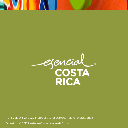
Pura Vida University. An official site for european travel professionals
Copyright © 2019 Instituto Costarricense de Turismo.