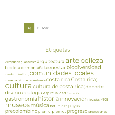
Etiquetas
arte
belleza
arquitectura
Aeropuerto guanacaste
biodiversidad
bienestar
bicicleta de montaña
comunidades locales
cambio climático;
costa rica
Costa rica;
conservación medio ambiente
cultura
cultura de costa rica;
deporte
ecología
diseño
espiritualidad
formación
historia
innovación
gastronomía
MICE
llegadas
museos
música
playas
naturaleza
precolombino
progreso
premios
premio;
protección de