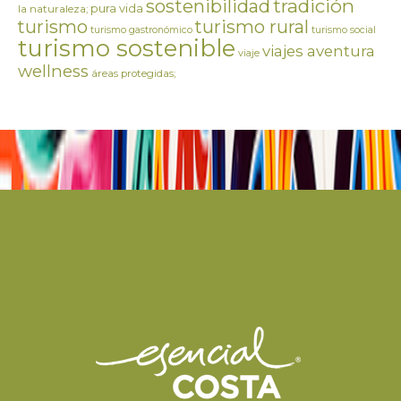
tradición
sostenibilidad
pura vida
la naturaleza;
turismo
turismo rural
turismo gastronómico
turismo social
turismo sostenible
viajes aventura
viaje
wellness
áreas protegidas;