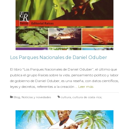
Los Parques Nacionales de Daniel Oduber
en
10 FEBRERO 2022
El libro “Los Parques Nacionales de Daniel Oduber”, el último que
publica el grupo Raíces sobre la vida, pensamiento político y labor
de gobierno de Daniel Oduber, es una reseña, con datos científicos,
leyes y decretos, referentes a la creación …
Leer más
Blog
,
Noticias y novedades
cultura
,
cultura de costa rica;