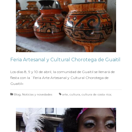
Feria Artesanal y Cultural Chorotega de Guaitil
en
6 ABRIL 2022
Los días 8, 9 y 10 de abril, la comunidad de Guaitil se llenará de
fiesta con la ¨Feria Arte Artesanal y Cultural Chorotega de
Guaitil»
Blog
,
Noticias y novedades
arte
,
cultura
,
cultura de costa rica;