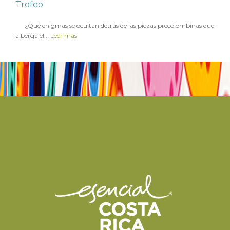
Trofeo
en
7 JULIO 2017
¿Qué enigmas se ocultan detrás de las piezas precolombinas que
alberga el...
Leer más