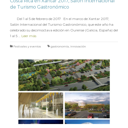
Costa Rica en Xantar 2017, Salón Internacional
de Turismo Gastronómico
en
7 FEBRERO 2017
Del 1 al 5 de febrero de 2017 En el marco de Xantar 2017,
Salón Internacional del Turismo Gastronómico, que este año ha
celebrado su decimoctava edición en Ourense (Galicia, España) del
1 al 5 …
Leer más
Festivales y eventos
gastronomía
,
innovación