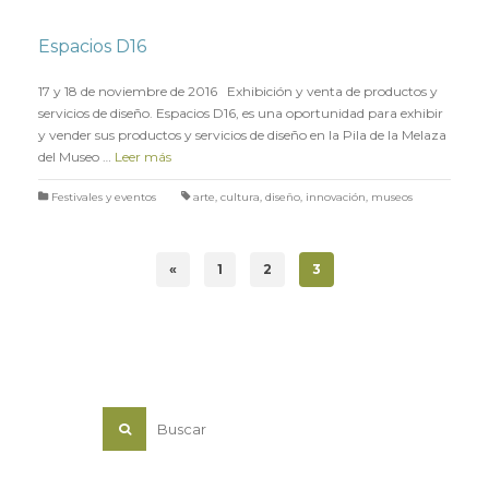
Espacios D16
en
10 NOVIEMBRE 2016
17 y 18 de noviembre de 2016 Exhibición y venta de productos y
servicios de diseño. Espacios D16, es una oportunidad para exhibir
y vender sus productos y servicios de diseño en la Pila de la Melaza
del Museo …
Leer más
Festivales y eventos
arte
,
cultura
,
diseño
,
innovación
,
museos
«
1
2
3