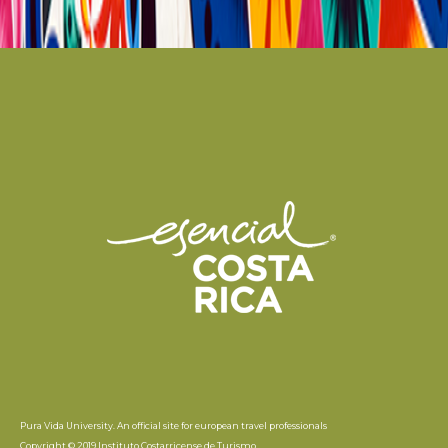
Pura Vida University. An official site for european travel professionals
Copyright © 2019 Instituto Costarricense de Turismo.