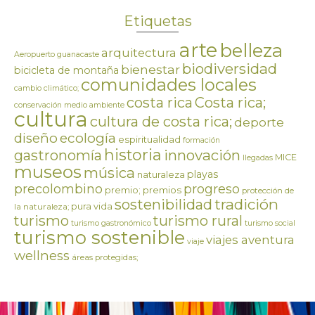
Etiquetas
arte
belleza
arquitectura
Aeropuerto guanacaste
biodiversidad
bienestar
bicicleta de montaña
comunidades locales
cambio climático;
costa rica
Costa rica;
conservación medio ambiente
cultura
cultura de costa rica;
deporte
ecología
diseño
espiritualidad
formación
historia
innovación
gastronomía
MICE
llegadas
museos
música
playas
naturaleza
precolombino
progreso
premios
premio;
protección de
tradición
sostenibilidad
pura vida
la naturaleza;
turismo
turismo rural
turismo gastronómico
turismo social
turismo sostenible
viajes aventura
viaje
wellness
áreas protegidas;