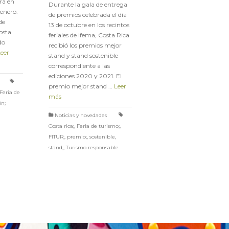
rá en
Durante la gala de entrega
 enero.
de premios celebrada el día
de
13 de octubre en los recintos
osta
feriales de Ifema, Costa Rica
do
recibió los premios mejor
Leer
stand y stand sostenible
correspondiente a las
ediciones 2020 y 2021. El
premio mejor stand …
Leer
Feria de
más
ón;
Noticias y novedades
Costa rica;
,
Feria de turismo;
,
FITUR;
,
premio;
,
sostenible
,
stand;
,
Turismo responsable