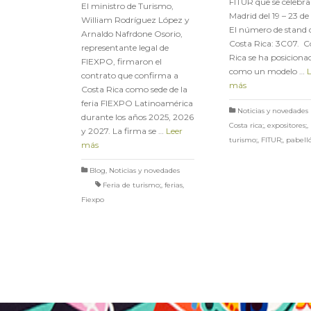
FITUR que se celebra
El ministro de Turismo,
Madrid del 19 – 23 de
William Rodríguez López y
El número de stand 
Arnaldo Nafrdone Osorio,
Costa Rica: 3C07. C
representante legal de
Rica se ha posiciona
FIEXPO, firmaron el
como un modelo …
contrato que confirma a
más
Costa Rica como sede de la
feria FIEXPO Latinoamérica
Noticias y novedades
durante los años 2025, 2026
Costa rica;
,
expositores;
,
y 2027. La firma se …
Leer
turismo;
,
FITUR;
,
pabell
más
Blog
,
Noticias y novedades
Feria de turismo;
,
ferias
,
Fiexpo