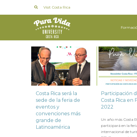
Visit Costa Rica
Formaci
Costa Rica será la
Participación 
sede de la feria de
Costa Rica en
eventos y
2022
convenciones más
en
13 ENERO 2022
Un año más Costa R
grande de
participará en la feri
Latinoamérica
internacional de tur
en
12 SEPTIEMBRE 2022