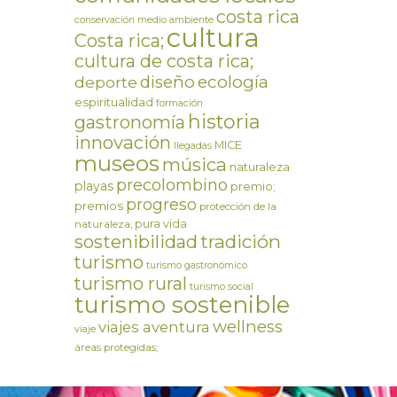
costa rica
conservación medio ambiente
cultura
Costa rica;
cultura de costa rica;
ecología
diseño
deporte
espiritualidad
formación
historia
gastronomía
innovación
MICE
llegadas
museos
música
naturaleza
precolombino
playas
premio;
progreso
premios
protección de la
pura vida
naturaleza;
tradición
sostenibilidad
turismo
turismo gastronómico
turismo rural
turismo social
turismo sostenible
wellness
viajes aventura
viaje
áreas protegidas;