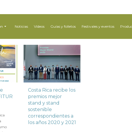
ón
Noticias
Vídeos
Guías y folletos
Festivales y eventos
Produc
de
Costa Rica recibe los
 FITUR
premios mejor
stand y stand
sostenible
ica
correspondientes a
a
los años 2020 y 2021
ismo
en
14 OCTUBRE 2021