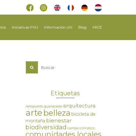
tos
Iniciativas PVU
Información útil
Blog
MICE
Etiquetas
arquitectura
Aeropuerto guanacaste
arte
belleza
bicicleta de
bienestar
montaña
biodiversidad
cambio climático;
comunidades locales