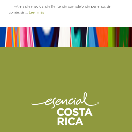
en
14 ABRIL 2018
«Ama sin medida, sin límite, sin complejo, sin permiso, sin
coraje, sin...
Leer más