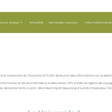
ouvrir le pays
Actualités
Vos rendez-vous pro
Informations prati
titut Costaricien du Tourisme (ICT) afin de fournir des informations sur la destin
information et les activités liées à la destination afin d’aider les agents de voy
es, les événements à venir, des e-learning et beaucoup d’autres choses pour fair