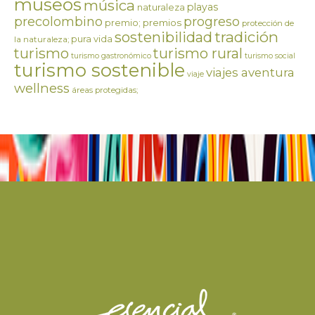
museos
música
playas
naturaleza
precolombino
progreso
premios
premio;
protección de
tradición
sostenibilidad
pura vida
la naturaleza;
turismo
turismo rural
turismo gastronómico
turismo social
turismo sostenible
viajes aventura
viaje
wellness
áreas protegidas;