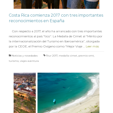
Costa Rica comienza 2017 con tres importantes
reconocimientos en España
en
25 ENERO 2017
Con respecto a 2017, el año ha arrancado con tres importantes
reconocimientos al país “tico”: La Medalla de Cimet al “Mérito por
la internacionalización del Turismo en Iberoamérica”, otorgada
por la CEOE; el Premio Oxígeno como “Mejor Viaje …
Leer más
Noticias y novedades
fitur 2017
,
medalla cimet
,
premio omt
,
turismo
,
viajes aventura