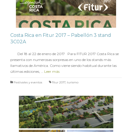
Costa Rica en Fitur 2017 – Pabellón 3 stand
3C02A
en
17 ENERO 2017
Del 18 al 22 de enero de 2017 Para FITUR 2017 Costa Rica se
presenta con numerosas sorpresas en uno de los stands más
llamativos de América. Como viene siendo habitual durante las
últimas ediciones, …
Leer más
Festivales y eventos
fitur 2017
,
turismo