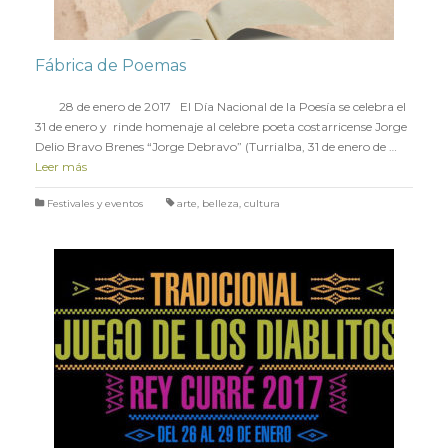
Fábrica de Poemas
en
27 ENERO 2017
28 de enero de 2017 El Día Nacional de la Poesía se celebra el
31 de enero y rinde homenaje al celebre poeta costarricense Jorge
Delio Bravo Brenes “Jorge Debravo” (Turrialba, 31 de enero de …
Leer más
Festivales y eventos
arte
,
belleza
,
cultura