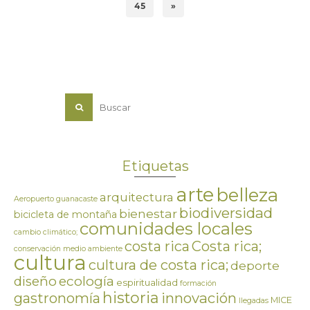
45
»
Etiquetas
arte
belleza
arquitectura
Aeropuerto guanacaste
biodiversidad
bienestar
bicicleta de montaña
comunidades locales
cambio climático;
costa rica
Costa rica;
conservación medio ambiente
cultura
cultura de costa rica;
deporte
ecología
diseño
espiritualidad
formación
historia
innovación
gastronomía
MICE
llegadas