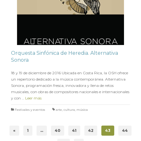
Orquesta Sinfónica de Heredia. Alternativa
Sonora
en
19 DICIEMBRE 2016
18 y 19 de diciembre de 2016 Ubicada en Costa Rica, la OSH ofrece
un repertorio dedicado a la música contemporánea. Alternativa
Sonora, programación fresca, innovadora y llena de retos
musicales, con obras de compositores nacionales e internacionales
y con …
Leer más
Festivales y eventos
arte
,
cultura
,
música
«
1
…
40
41
42
43
44