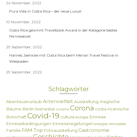
24 November, 2022
Pura Vida in Costa Rica – der neue Luxus!
10 November, 2022
Costa Rica gewinnt Travelbook Award in der Kategorie bestes
Fernreiseziel
29 September, 2022
Hannes Jaenicke mit Costa Rica beim Merian Travel Festival in
Wiesbaden
29 September, 2022
Schlagwörter
Artenvielfalt
Abenteuerurlaub
Ausstellung magische
Corona
Bäume
Berlin
bienestar
costa-ricanische
ciclismo
Covid-19
Botschaft
cultura
Einreise
ecología
Einreisebedingungen
Einreiseregelungen
energias renovables
FAM Trip
Gastronomie
Familie
Fotoausstellung
Geschichte