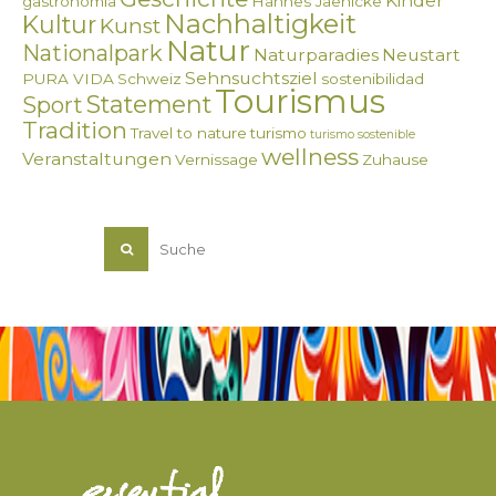
Kinder
gastronomía
Hannes Jaenicke
Nachhaltigkeit
Kultur
Kunst
Natur
Nationalpark
Naturparadies
Neustart
Sehnsuchtsziel
PURA VIDA
Schweiz
sostenibilidad
Tourismus
Statement
Sport
Tradition
Travel to nature
turismo
turismo sostenible
wellness
Veranstaltungen
Vernissage
Zuhause