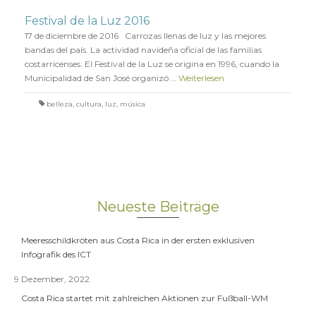
Festival de la Luz 2016
17 de diciembre de 2016 Carrozas llenas de luz y las mejores
bandas del país. La actividad navideña oficial de las familias
costarricenses. El Festival de la Luz se origina en 1996, cuando la
Municipalidad de San José organizó …
Weiterlesen
belleza
,
cultura
,
luz
,
música
Neueste Beiträge
Meeresschildkröten aus Costa Rica in der ersten exklusiven
Infografik des ICT
9 Dezember, 2022
Costa Rica startet mit zahlreichen Aktionen zur Fußball-WM