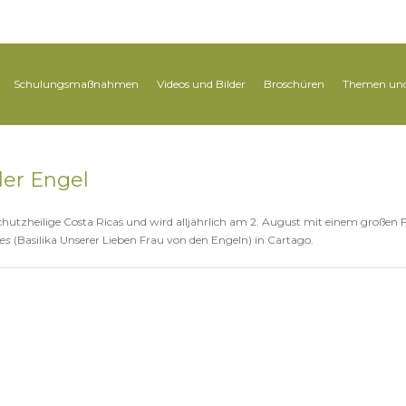
Schulungsmaßnahmen
Videos und Bilder
Broschüren
Themen und
der Engel
Schutzheilige Costa Ricas und wird alljährlich am 2. August mit einem großen
es
(Basilika Unserer Lieben Frau von den Engeln) in Cartago.