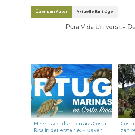
Über den Autor
Aktuelle Beiträge
Pura Vida University D
Meeresschildkröten aus Costa
Costa 
Rica in der ersten exklusiven
zahlr