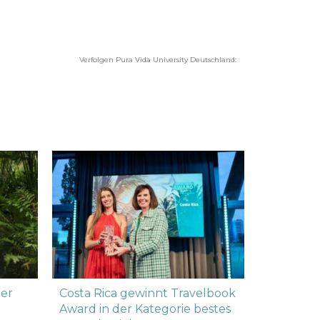
Verfolgen Pura Vida University Deutschland:
der
Costa Rica gewinnt Travelbook
Hannes J
Award in der Kategorie bestes
Rica beim