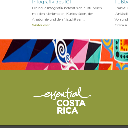
Infografik des ICT
Fußb
Die neue Infografik befasst sich ausführlich
Frankfur
mit den Merkmalen, Kuriositäten, der
Anlässl
Anatomie und den Nistplätzen...
Vorrund
Weiterlesen
Costa R
Pura Vida University – an official site for european travel professionals