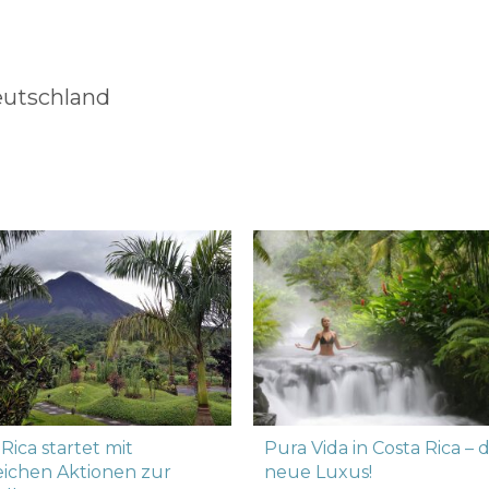
eutschland
Rica startet mit
Pura Vida in Costa Rica – 
eichen Aktionen zur
neue Luxus!