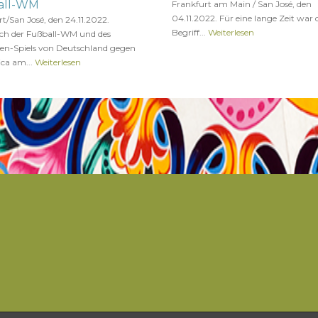
all-WM
Frankfurt am Main / San José, den
04.11.2022. Für eine lange Zeit war 
t/San José, den 24.11.2022.
Begriff...
Weiterlesen
ich der Fußball-WM und des
en-Spiels von Deutschland gegen
ica am...
Weiterlesen